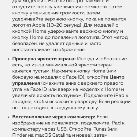
Для моделей с Face ID быстро нажмите и
отпустите кнопку увеличения громкости, затем
кнопку уменьшения громкости, затем
удерживайте верхнюю кнопку, пока не появится
логотип Apple (10-20 секунд). Для моделей с
кнопкой Home удерживайте верхнюю кнопку и
кнопку Home до появления логотипа. Этот метод
безопасен, не удаляет данные и часто
восстанавливает изображение.
Проверка яркости экрана:
Иногда изображение
есть, но из-за минимальной яркости экран
кажется пустым. Нажмите кнопку Home (или
боковую на моделях с Face ID), откройте
Центр
управления
(смахните вниз с верхнего правого
угла на Face ID или вверх на моделях с Home) и
увеличьте яркость ползунком. Подключите iPad к
зарядке, чтобы исключить разрядку. Если реакции
нет, переходите к следующему шагу.
Восстановление через компьютер:
Если
изображение не появляется, подключите iPad к
компьютеру через USB. Откройте iTunes (или
Finder на macOS Catalina и новее), затем