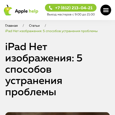
+7 (812) 213-04-21
Apple
help
Выезд мастеров с 9:00 до 21:00
Главная
/
Статьи
/
iPad Нет изображения: 5 способов устранения проблемы
iPad Нет
изображения: 5
способов
устранения
проблемы