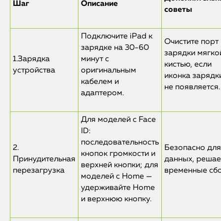
Шаг
Описание
советы
Подключите iPad к
Очистите порт
зарядке на 30-60
зарядки мягко
1.Зарядка
минут с
кистью, если
устройства
оригинальным
иконка зарядк
кабелем и
не появляется.
адаптером.
Для моделей с Face
ID:
последовательность
2.
Безопасно для
кнопок громкости и
Принудительная
данных, решае
верхней кнопки; для
перезагрузка
временные сбо
моделей с Home —
удерживайте Home
и верхнюю кнопку.