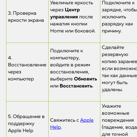
Увеличьте яркость
Подключите к
через
Центр
зарядке, чтоб
3. Проверка
управления
после
исключить
яркости экрана
нажатия кнопки
разрядку как
Home или боковой.
причину.
Сделайте
Подключите к
резервную
4.
компьютеру,
копию заранее
Восстановление
войдите в режим
если возможно
через
восстановления,
так как данные
компьютер
выберите
Обновить
могут быть
или
Восстановить
.
удалены.
Укажите
возможные
5. Обращение в
Свяжитесь с
Apple
повреждения
поддержку
Help
.
(падение, вода
Apple Help
для точной