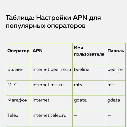
Таблица: Настройки APN для
популярных операторов
Имя
Оператор
APN
Пароль
пользователя
Билайн
internet.beeline.ru
beeline
beeline
МТС
internet.mts.ru
mts
mts
Мегафон
internet
gdata
gdata
Tele2
internet.tele2.ru
—
—