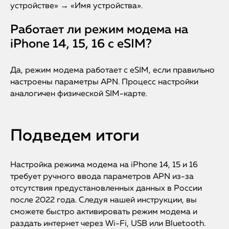
iMac
устройстве» → «Имя устройства».
Mac Mini
Работает ли режим модема на
iPhone 14, 15, 16 с eSIM?
О нас
Да, режим модема работает с eSIM, если правильно
настроены параметры APN. Процесс настройки
Контакты
аналогичен физической SIM-карте.
Статьи
Подведем итоги
Настройка режима модема на iPhone 14, 15 и 16
требует ручного ввода параметров APN из-за
отсутствия предустановленных данных в России
после 2022 года. Следуя нашей инструкции, вы
сможете быстро активировать режим модема и
раздать интернет через Wi-Fi, USB или Bluetooth.