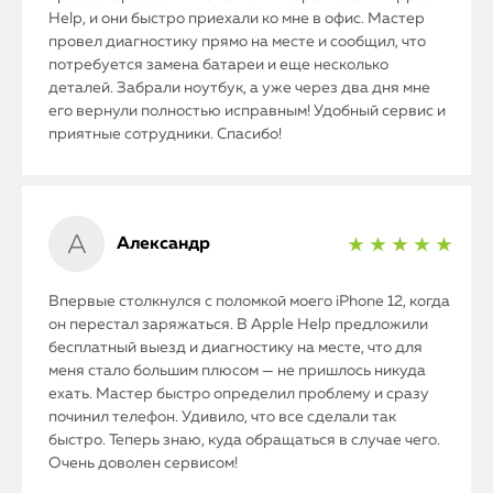
Help, и они быстро приехали ко мне в офис. Мастер
провел диагностику прямо на месте и сообщил, что
потребуется замена батареи и еще несколько
деталей. Забрали ноутбук, а уже через два дня мне
его вернули полностью исправным! Удобный сервис и
приятные сотрудники. Спасибо!
Александр
★ ★ ★ ★ ★
iPhone
Впервые столкнулся с поломкой моего iPhone 12, когда
MacBook
он перестал заряжаться. В Apple Help предложили
бесплатный выезд и диагностику на месте, что для
меня стало большим плюсом — не пришлось никуда
Watch
ехать. Мастер быстро определил проблему и сразу
починил телефон. Удивило, что все сделали так
iPad
быстро. Теперь знаю, куда обращаться в случае чего.
Очень доволен сервисом!
iMac