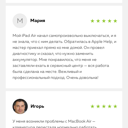
Mac Mini
Мария
★ ★ ★ ★ ★
О нас
Мой iPad Air начал самопроизвольно выключаться, и я
Контакты
не знала, что с ним делать. Обратилась в Apple Help, и
мастер приехал прямо ко мне домой. Он провел
Статьи
диагностику и сказал, что нужно заменить
аккумулятор. Мне понравилось, что меня не
заставляли ехать в сервисный центр — вся работа
была сделана на месте. Вежливый и
профессиональный подход. Очень довольна!
Игорь
★ ★ ★ ★ ★
У меня возникли проблемы с MacBook Air —
клавиатура перестала нормально работать,