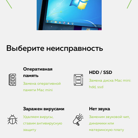
Выберите неисправность
Оперативная
HDD / SSD
память
Замена диска Mac mini:
Замена оперативной
hdd, ssd
памяти Mac mini
Заражен вирусами
Нет звука
Удаляем вирусы,
Заменим звуковой чип,
ставим антивирусную
динамики или
защиту
материнскую плату