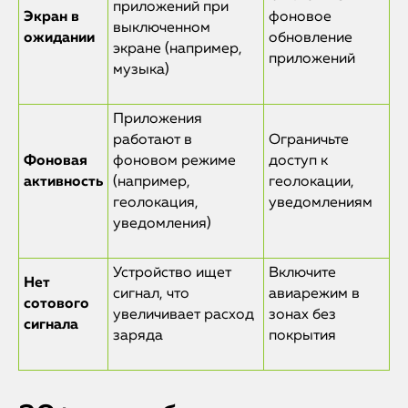
приложений при
Экран в
фоновое
выключенном
ожидании
обновление
экране (например,
приложений
музыка)
Приложения
работают в
Ограничьте
Фоновая
фоновом режиме
доступ к
активность
(например,
геолокации,
геолокация,
уведомлениям
уведомления)
Устройство ищет
Включите
Нет
сигнал, что
авиарежим в
сотового
увеличивает расход
зонах без
сигнала
заряда
покрытия