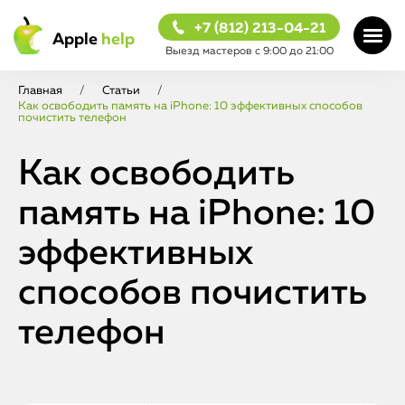
+7 (812) 213-04-21
Apple
help
Выезд мастеров с 9:00 до 21:00
Главная
/
Статьи
/
Как освободить память на iPhone: 10 эффективных способов
почистить телефон
Как освободить
память на iPhone: 10
эффективных
способов почистить
телефон