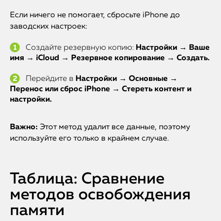
iMac
Если ничего не помогает, сбросьте iPhone до
Mac Mini
заводских настроек:
Создайте резервную копию:
Настройки → Ваше
имя → iCloud → Резервное копирование → Создать.
О нас
Перейдите в
Настройки → Основные →
Контакты
Перенос или сброс iPhone → Стереть контент и
Статьи
настройки.
Важно:
Этот метод удалит все данные, поэтому
используйте его только в крайнем случае.
Таблица: Сравнение
методов освобождения
памяти