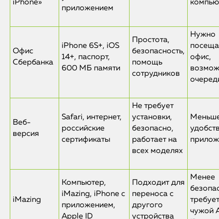
iPhone»
компью
iMac
приложением
Mac Mini
Нужно
Простота,
iPhone 6S+, iOS
посеща
Офис
безопасность,
14+, паспорт,
офис,
О нас
Сбербанка
помощь
600 МБ памяти
возмо
сотрудников
Контакты
очеред
Статьи
Не требует
Safari, интернет,
установки,
Меньш
Веб-
российские
безопасно,
удобств
версия
сертификаты
работает на
прилож
всех моделях
Менее
Компьютер,
Подходит для
безопа
iMazing, iPhone с
переноса с
iMazing
требуе
приложением,
другого
чужой 
Apple ID
устройства