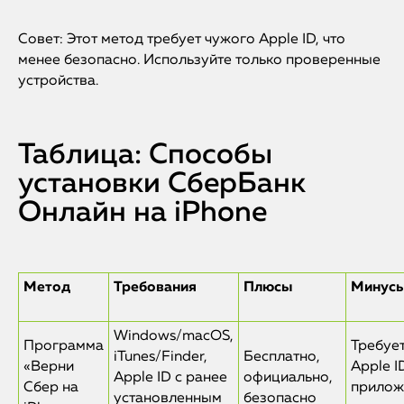
Совет: Этот метод требует чужого Apple ID, что
менее безопасно. Используйте только проверенные
устройства.
Таблица: Способы
установки СберБанк
Онлайн на iPhone
iPhone
MacBook
Метод
Требования
Плюсы
Минус
Watch
Windows/macOS,
Программа
Требуе
iTunes/Finder,
Бесплатно,
«Верни
Apple I
iPad
Apple ID с ранее
официально,
Сбер на
прилож
установленным
безопасно