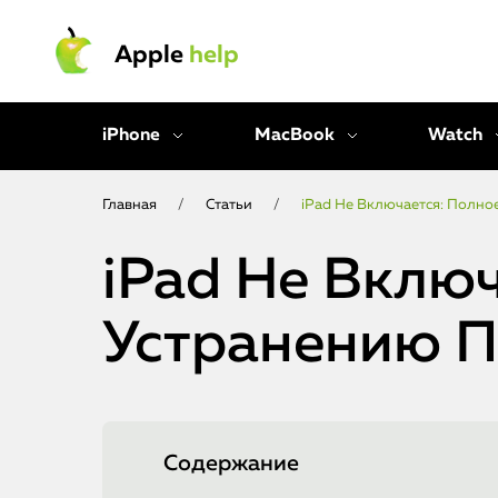
Apple
help
iPhone
MacBook
Watch
Главная
/
Статьи
/
iPad Не Включается: Полн
iPad Не Вклю
Устранению 
Содержание