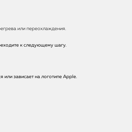
регрева или переохлаждения.
ереходите к следующему шагу.
 или зависает на логотипе Apple.
iPhone
MacBook
Watch
iPad