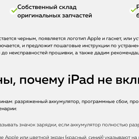
Собственный склад
оригинальных запчастей
стается черным, появляется логотип Apple и гаснет, или ус
лючается, и предложит пошаговые инструкции по устран
 до неисправностей прошивки, а также дадим рекомендац
ы, почему iPad не вк
ичинам: разряженный аккумулятор, программные сбои, пр
енарии:
азывать значок зарядки, если аккумулятор полностью раз
е Apple или цветной экран (красный, синий) указывают н