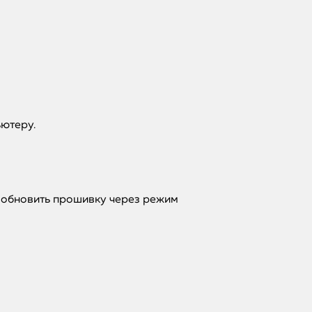
iMac
Mac Mini
О нас
Контакты
ьютеру.
Статьи
е обновить прошивку через режим