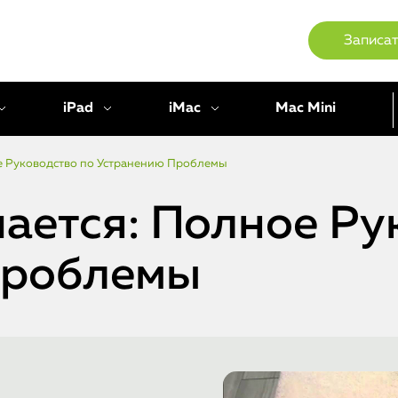
Записат
iPad
iMac
Mac Mini
ое Руководство по Устранению Проблемы
чается: Полное Ру
Проблемы