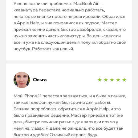
У меня возникли проблемы с MacBook Air —
клавиатура перестала нормально работать,
iMac
некоторые кнопки просто не реагировали. Обратился
Mac Mini
в Apple Help, и мне понравился их подход. Мастер
приехал ко мне домой, быстро разобрался, сказал, что
нужно заменить часть клавиатуры. За день сделали
всё, и уже на следующий день я получил обратно свой
О нас
ноутбук. Работает как новый.
Контакты
Статьи
Ольга
★ ★ ★ ★ ★
Мой iPhone 11 перестал заряжаться, и я была в панике,
так как телефон нужен был срочно для работы.
Решила попробовать обратиться в Apple Help, и это
было правильное решение. Мастер приехал в тот же
день, быстро починил разъем для зарядки прямо у
меня на глазах. Я даже не ожидала, что всё будет так
быстро и удобно! Отличный сервис, буду