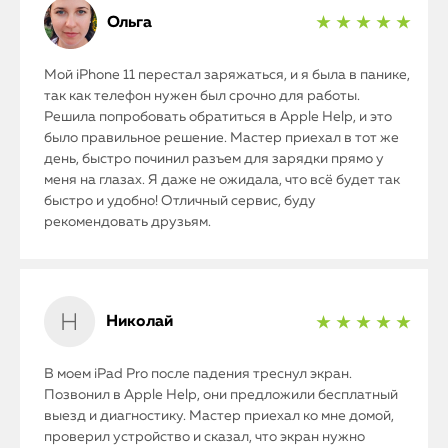
Ольга
iMac
★ ★ ★ ★ ★
Mac Mini
Мой iPhone 11 перестал заряжаться, и я была в панике,
так как телефон нужен был срочно для работы.
Решила попробовать обратиться в Apple Help, и это
О нас
было правильное решение. Мастер приехал в тот же
день, быстро починил разъем для зарядки прямо у
Контакты
меня на глазах. Я даже не ожидала, что всё будет так
быстро и удобно! Отличный сервис, буду
Статьи
рекомендовать друзьям.
Николай
★ ★ ★ ★ ★
В моем iPad Pro после падения треснул экран.
Позвонил в Apple Help, они предложили бесплатный
выезд и диагностику. Мастер приехал ко мне домой,
проверил устройство и сказал, что экран нужно