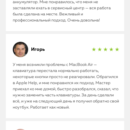
аккумулятор. Мне понравилось, что меня не
заставляли ехать в сервисный центр — вся работа
была сделана на месте. Вежливый и
профессиональный подход. Очень довольна!
Игорь
★ ★ ★ ★ ★
У меня возникли проблемы с MacBook Air —
клавиатура перестала нормально работать,
некоторые кнопки просто не реагировали. Обратился
iPhone
в Apple Help, и мне понравился их подход. Мастер
приехал ко мне домой, быстро разобрался, сказал, что
MacBook
нужно заменить часть клавиатуры. За день сделали
всё, и уже на следующий день я получил обратно свой
ноутбук. Работает как новый.
Watch
iPad