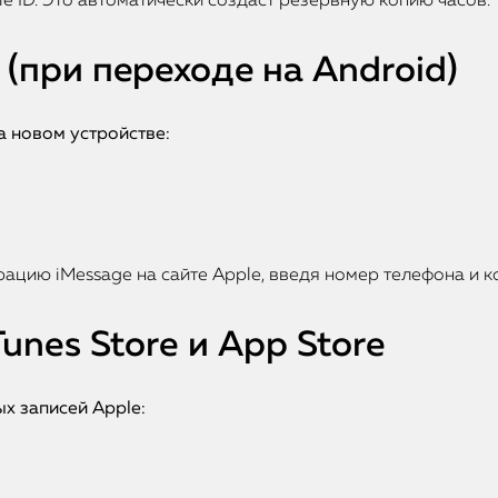
e ID. Это автоматически создаст резервную копию часов.
 (при переходе на Android)
а новом устройстве:
рацию iMessage на сайте Apple, введя номер телефона и 
Tunes Store и App Store
х записей Apple: