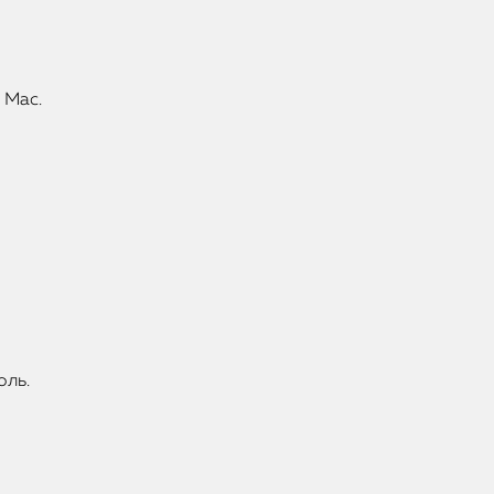
iMac
Mac Mini
 Mac.
О нас
Контакты
Статьи
оль.