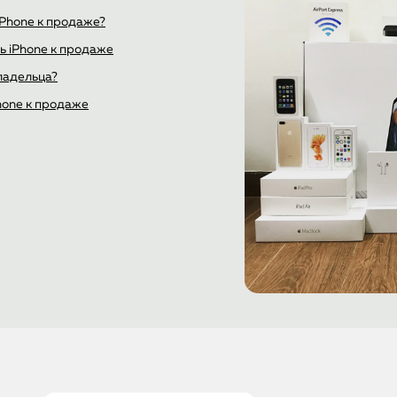
iPhone к продаже?
ь iPhone к продаже
владельца?
hone к продаже