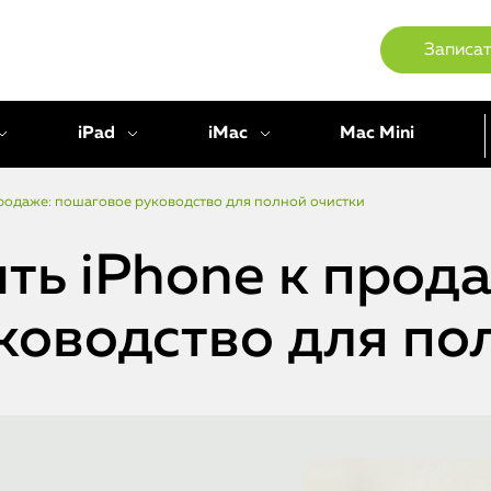
Записат
iPad
iMac
Mac Mini
продаже: пошаговое руководство для полной очистки
ть iPhone к прод
ководство для по