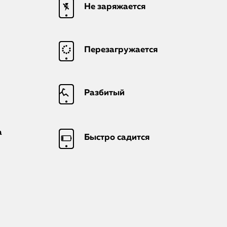
iMac
Не заряжается
Mac Mini
Перезагружается
О нас
Контакты
Разбитый
Статьи
а
Быстро садится