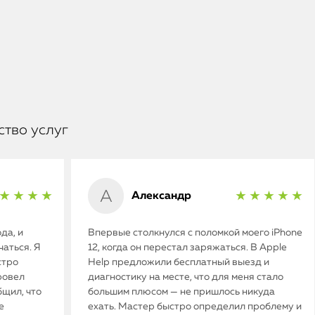
ство услуг
Александр
★ ★ ★ ★
★ ★ ★ ★ ★
да, и
Впервые столкнулся с поломкой моего iPhone
аться. Я
12, когда он перестал заряжаться. В Apple
стро
Help предложили бесплатный выезд и
ровел
диагностику на месте, что для меня стало
бщил, что
большим плюсом — не пришлось никуда
е
ехать. Мастер быстро определил проблему и