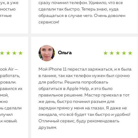
ук, а уже
сразу починил телефон. Удивило, что все
олностью
сделали так быстро. Теперь знаю, куда
иятные
обращаться в случае чего. Очень доволен
сервисом!
Ольга
★ ★ ★ ★
★ ★ ★ ★ ★
ok Air —
Мой iPhone 11 перестал заряжаться, и я была
работать,
в панике, так как телефон нужен был срочно
ировали.
для работы. Решила попробовать
нравился их
обратиться в Apple Help, и это было
мой,
правильное решение. Мастер приехал в тот
ужно
же день, быстро починил разъем для
нь сделали
зарядки прямо у меня на глазах. Я даже не
олучил
ожидала, что всё будет так быстро и удобно!
ак новый.
Отличный сервис, буду рекомендовать
друзьям.