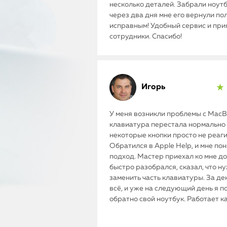
несколько деталей. Забрали ноутб
через два дня мне его вернули п
исправным! Удобный сервис и пр
сотрудники. Спасибо!
Игорь
★ 
У меня возникли проблемы с MacBo
клавиатура перестала нормально 
некоторые кнопки просто не реаг
Обратился в Apple Help, и мне по
подход. Мастер приехал ко мне до
быстро разобрался, сказал, что н
заменить часть клавиатуры. За де
всё, и уже на следующий день я п
обратно свой ноутбук. Работает к