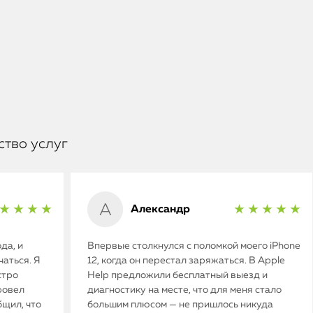
ство услуг
Александр
★ ★ ★ ★
★ ★ ★ ★ ★
да, и
Впервые столкнулся с поломкой моего iPhone
аться. Я
12, когда он перестал заряжаться. В Apple
стро
Help предложили бесплатный выезд и
ровел
диагностику на месте, что для меня стало
бщил, что
большим плюсом — не пришлось никуда