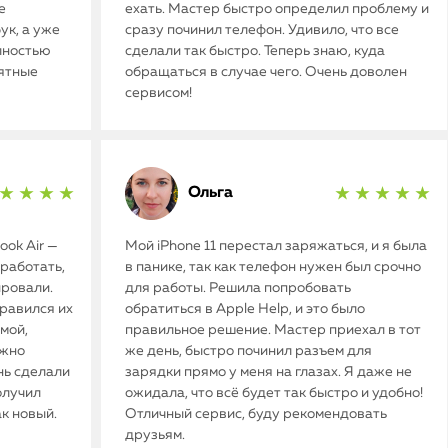
е
ехать. Мастер быстро определил проблему и
ук, а уже
сразу починил телефон. Удивило, что все
олностью
сделали так быстро. Теперь знаю, куда
иятные
обращаться в случае чего. Очень доволен
сервисом!
Ольга
★ ★ ★ ★
★ ★ ★ ★ ★
ok Air —
Мой iPhone 11 перестал заряжаться, и я была
работать,
в панике, так как телефон нужен был срочно
ировали.
для работы. Решила попробовать
нравился их
обратиться в Apple Help, и это было
мой,
правильное решение. Мастер приехал в тот
ужно
же день, быстро починил разъем для
нь сделали
зарядки прямо у меня на глазах. Я даже не
олучил
ожидала, что всё будет так быстро и удобно!
ак новый.
Отличный сервис, буду рекомендовать
друзьям.