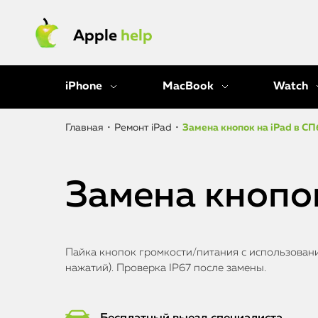
Apple
help
iPhone
MacBook
Watch
Главная
•
Ремонт iPad
•
Замена кнопок на iPad в СП
Замена кнопок
Пайка кнопок громкости/питания с использовани
нажатий). Проверка IP67 после замены.