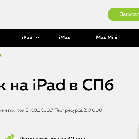
Записат
iPad
iMac
Mac Mini
б
 на iPad в СПб
ем припоя Sn99.3Cu0.7. Тест ресурса (50,000