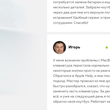
потребуется замена батареи и ещ
несколько деталей. Забрали ноутб
через два дня мне его вернули п
исправным! Удобный сервис и пр
сотрудники. Спасибо!
Игорь
★ 
У меня возникли проблемы с MacBo
клавиатура перестала нормально 
некоторые кнопки просто не реаг
Обратился в Apple Help, и мне по
подход. Мастер приехал ко мне до
быстро разобрался, сказал, что н
заменить часть клавиатуры. За де
всё, и уже на следующий день я п
обратно свой ноутбук. Работает к