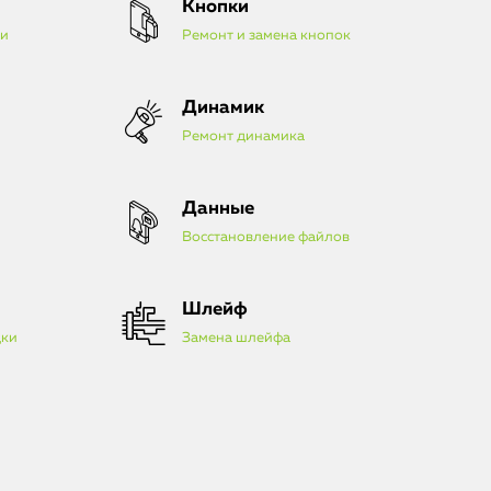
Кнопки
iMac
ки
Ремонт и замена кнопок
Mac Mini
Динамик
О нас
Ремонт динамика
Контакты
Данные
Статьи
Восстановление файлов
Шлейф
дки
Замена шлейфа