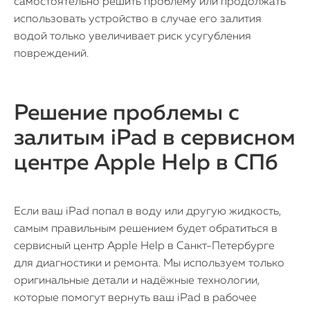
самостоятельно решить проблему или продолжать
использовать устройство в случае его залития
водой только увеличивает риск усугубления
повреждений.
Решение проблемы с
залитым iPad в сервисном
iPhone
центре Apple Help в СПб
MacBook
Watch
Если ваш iPad попал в воду или другую жидкость,
самым правильным решением будет обратиться в
iPad
сервисный центр Apple Help в Санкт-Петербурге
для диагностики и ремонта. Мы используем только
iMac
оригинальные детали и надёжные технологии,
которые помогут вернуть ваш iPad в рабочее
Mac Mini