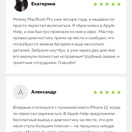
Екатерина
★ ★ ★ ★ ★
Моему MacBook Pro уже четыре года, и недавно он
просто перестал включаться. Я обратилась в Apple
Help, и они быстро приехали ко мне в офис. Мастер
провел диагностику прямо на месте и сообщил, что
потребуется замена батареи и еще несколько
деталей. Забрали ноутбук, а уже через два дня мне
его вернули полностью исправным! Удобный сервис и
iPhone
приятные сотрудники. Спасибо!
MacBook
Watch
Александр
★ ★ ★ ★ ★
iPad
Впервые столкнулся с поломкой моего iPhone 12, когда
он перестал заряжаться. В Apple Help предложили
iMac
бесплатный выезд и диагностику на месте, что для
Mac Mini
меня стало большим плюсом — не пришлось никуда