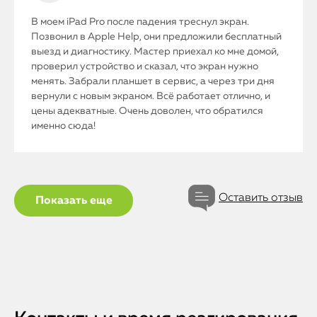
iPhone
В моем iPad Pro после падения треснул экран.
MacBook
Позвонил в Apple Help, они предложили бесплатный
выезд и диагностику. Мастер приехал ко мне домой,
проверил устройство и сказал, что экран нужно
Watch
менять. Забрали планшет в сервис, а через три дня
вернули с новым экраном. Всё работает отлично, и
iPad
цены адекватные. Очень доволен, что обратился
именно сюда!
iMac
Mac Mini
Оставить отзыв
Показать еще
О нас
Контакты
Статьи