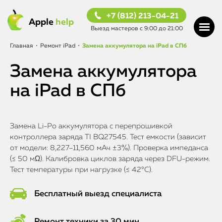
+7 (812) 213-04-21
Apple
help
Выезд мастеров с 9:00 до 21:00
Главная
•
Ремонт iPad
•
Замена аккумулятора на iPad в СПб
Замена аккумулятора
на iPad в СПб
Замена Li-Po аккумулятора с перепрошивкой
контроллера заряда TI BQ27545. Тест емкости (зависит
от модели: 8,227–11,560 мАч ±3%). Проверка импеданса
(≤ 50 мΩ). Калибровка циклов заряда через DFU-режим.
Тест температуры при нагрузке (≤ 42°C).
Бесплатный выезд специалиста
Ремонт техники за 30 мин.