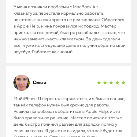
iMac
У меня возникли проблемы с MacBook Air —
клавиатура перестала нормально работать,
Mac Mini
некоторые кнопки просто не реагировали. Обратился
в Apple Help, и мне понравился их подход. Мастер
приехал ко мне домой, быстро разобрался, сказал, что
О нас
нужно заменить часть клавиатуры. За день сделали
всё, и уже на следующий день я получил обратно свой
Контакты
ноутбук. Работает как новый.
Статьи
Ольга
★ ★ ★ ★ ★
Мой iPhone 11 перестал заряжаться, и я была в панике,
так как телефон нужен был срочно для работы.
Решила попробовать обратиться в Apple Help, и это
было правильное решение. Мастер приехал в тот же
день, быстро починил разъем для зарядки прямо у
меня на глазах. Я даже не ожидала, что всё будет так