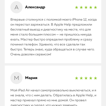
Александр
★ ★ ★ ★ ★
iPhone
Впервые столкнулся с поломкой моего iPhone 12, когда
MacBook
он перестал заряжаться. В Apple Help предложили
бесплатный выезд и диагностику на месте, что для
меня стало большим плюсом — не пришлось никуда
Watch
ехать. Мастер быстро определил проблему и сразу
починил телефон. Удивило, что все сделали так
iPad
быстро. Теперь знаю, куда обращаться в случае чего.
Очень доволен сервисом!
iMac
Mac Mini
Мария
★ ★ ★ ★ ★
О нас
Мой iPad Air начал самопроизвольно выключаться, и я
Контакты
не знала, что с ним делать. Обратилась в Apple Help, и
мастер приехал прямо ко мне домой. Он провел
Статьи
диагностику и сказал, что нужно заменить