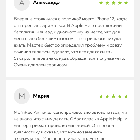
Александр
★ ★ ★ ★ ★
iPhone
Впервые столкнулся с поломкой моего iPhone 12, когда
он перестал заряжаться. В Apple Help предложили
MacBook
бесплатный выезд и диагностику на месте, что для
меня стало большим плюсом — не пришлось никуда
Watch
ехать. Мастер быстро определил проблему и сразу
починил телефон. Удивило, что все сделали так
iPad
быстро. Теперь знаю, куда обращаться в случае чего.
Очень доволен сервисом!
iMac
Mac Mini
Мария
★ ★ ★ ★ ★
О нас
Мой iPad Air начал самопроизвольно выключаться, и я
не знала, что с ним делать. Обратилась в Apple Help, и
Контакты
мастер приехал прямо ко мне домой. Он провел
диагностику и сказал, что нужно заменить
Статьи
аккумулятор. Мне понравилось, что меня не