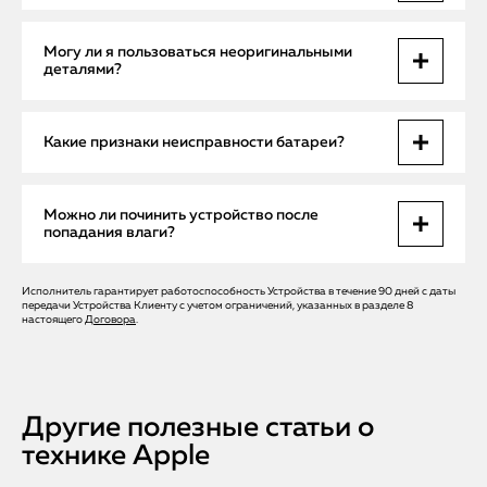
Диагностика на месте занимает до 30 минут, ремонт — от
Могу ли я пользоваться неоригинальными
нескольких часов до одного дня.
деталями?
Мы рекомендуем только оригинальные запчасти для
Какие признаки неисправности батареи?
сохранения гарантий и качества.
Быстрая разрядка, вздутие корпуса, устройство не
Можно ли починить устройство после
включается или быстро выключается.
попадания влаги?
Исполнитель гарантирует работоспособность Устройства в течение 90 дней с даты
Да, при быстрой диагностике и ремонте есть высокая
передачи Устройства Клиенту с учетом ограничений, указанных в разделе 8
вероятность восстановления.
настоящего
Договора
.
Другие полезные статьи о
технике Apple