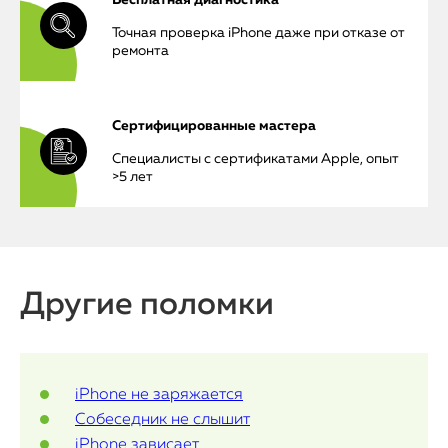
Бесплатная диагностика
Точная проверка iPhone даже при отказе от
ремонта
Сертифицированные мастера
Специалисты с сертификатами Apple, опыт
>5 лет
iPhone
Другие поломки
MacBook
Watch
iPhone не заряжается
Собеседник не слышит
iPad
iPhone зависает