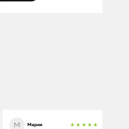
Мария
★ ★ ★ ★ ★