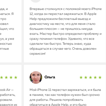
да, и
Впервые столкнулся с поломкой моего iPhone
аться. Я
12, когда он перестал заряжаться. В Apple
стро
Help предложили бесплатный выезд и
ровел
диагностику на месте, что для меня стало
бщил, что
большим плюсом — не пришлось никуда
е
ехать. Мастер быстро определил проблему и
ук, а уже
сразу починил телефон. Удивило, что все
олностью
сделали так быстро. Теперь знаю, куда
иятные
обращаться в случае чего. Очень доволен
сервисом!
Ольга
★ ★ ★ ★
★ ★ ★ ★ ★
ok Air —
Мой iPhone 11 перестал заряжаться, и я была
работать,
в панике, так как телефон нужен был срочно
ировали.
для работы. Решила попробовать
нравился их
обратиться в Apple Help, и это было