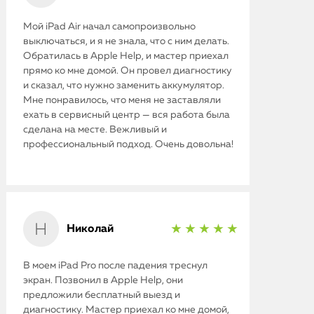
Мой iPad Air начал самопроизвольно
выключаться, и я не знала, что с ним делать.
Обратилась в Apple Help, и мастер приехал
прямо ко мне домой. Он провел диагностику
и сказал, что нужно заменить аккумулятор.
Мне понравилось, что меня не заставляли
ехать в сервисный центр — вся работа была
сделана на месте. Вежливый и
профессиональный подход. Очень довольна!
iPhone
MacBook
Николай
★ ★ ★ ★ ★
Watch
В моем iPad Pro после падения треснул
экран. Позвонил в Apple Help, они
iPad
предложили бесплатный выезд и
диагностику. Мастер приехал ко мне домой,