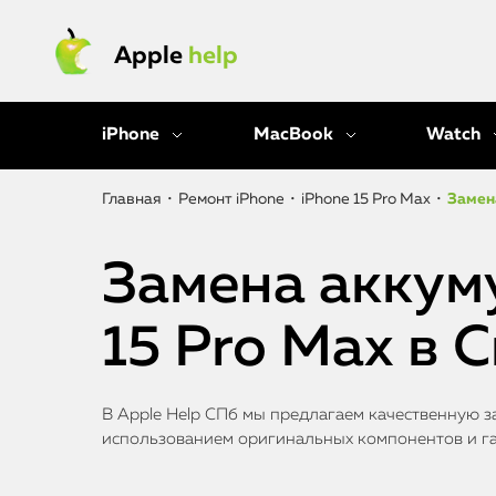
Apple
help
iPhone
MacBook
Watch
Главная
•
Ремонт iPhone
•
iPhone 15 Pro Max
•
Замена
Замена аккум
15 Pro Max в 
В Apple Help СПб мы предлагаем качественную за
использованием оригинальных компонентов и г