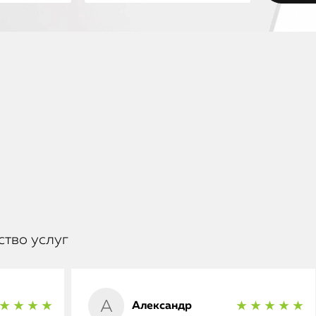
ство услуг
Александр
★ ★ ★ ★
★ ★ ★ ★ ★