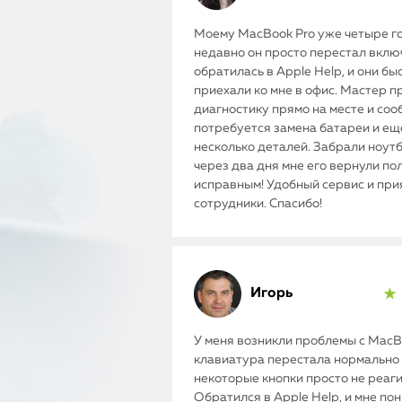
Моему MacBook Pro уже четыре го
недавно он просто перестал включ
обратилась в Apple Help, и они бы
приехали ко мне в офис. Мастер п
диагностику прямо на месте и соо
потребуется замена батареи и ещ
несколько деталей. Забрали ноутб
через два дня мне его вернули п
исправным! Удобный сервис и пр
сотрудники. Спасибо!
Игорь
★ 
У меня возникли проблемы с MacBo
клавиатура перестала нормально 
некоторые кнопки просто не реаг
Обратился в Apple Help, и мне по