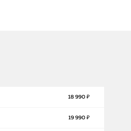
iPhone
MacBook
18 990 ₽
Watch
19 990 ₽
iPad