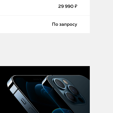
iMac
29 990 ₽
Mac Mini
По запросу
О нас
Контакты
Статьи