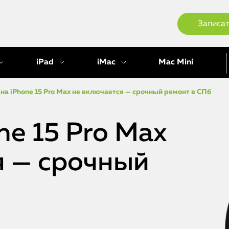
Записат
iPad
iMac
Mac Mini
на iPhone 15 Pro Max не включается — срочный ремонт в СПб
ne 15 Pro Max
я — срочный