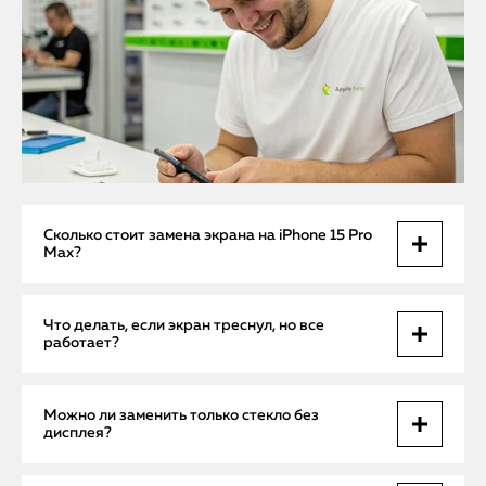
Сколько стоит замена экрана на iPhone 15 Pro
Max?
Цена зависит от степени повреждения и необходимости
Что делать, если экран треснул, но все
менять весь модуль. Мы используем только
работает?
оригинальные запчасти, цена фиксируется до начала
работ.
Даже если экран отображает изображение, трещины
Можно ли заменить только стекло без
ослабляют защиту. Влага и пыль могут попасть внутрь,
дисплея?
начнутся проблемы с сенсором — тянуть нельзя.