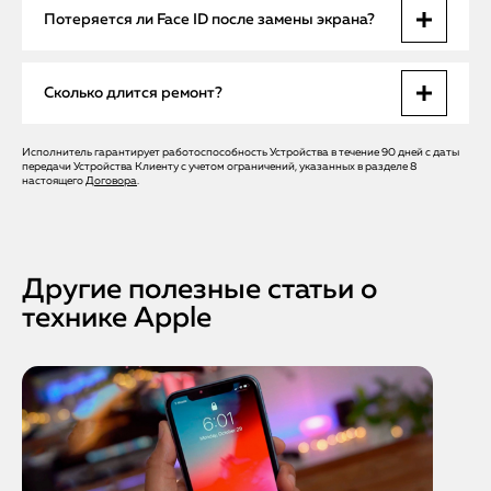
На iPhone 15 Pro Max дисплей идет как единый модуль.
Потеряется ли Face ID после замены экрана?
Раздельная замена без потери качества и функций
невозможна — только модуль в сборе.
Нет. Мы сохраняем оригинальный модуль Face ID при
Сколько длится ремонт?
разборке, после чего он работает как прежде. Это важно
— дешевые сервисы часто его повреждают.
Исполнитель гарантирует работоспособность Устройства в течение 90 дней с даты
При наличии модуля — от 40 минут. Срочный ремонт
передачи Устройства Клиенту с учетом ограничений, указанных в разделе 8
возможен в день обращения, при этом выезд мастера
настоящего
Договора
.
бесплатный.
Другие полезные статьи о
технике Apple