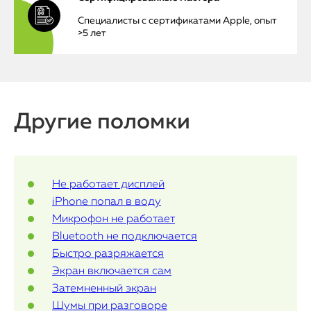
Специалисты с сертификатами Apple, опыт
MacBook
>5 лет
Watch
iPad
Другие поломки
iMac
Mac Mini
Не работает дисплей
iPhone попал в воду
О нас
Микрофон не работает
Контакты
Bluetooth не подключается
Быстро разряжается
Статьи
Экран включается сам
Затемненный экран
Шумы при разговоре