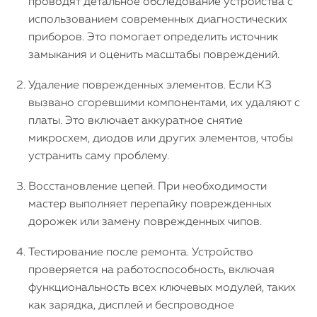
проводят детальное обследование устройства с
использованием современных диагностических
Watch
приборов. Это помогает определить источник
замыкания и оценить масштабы повреждений.
iPad
Удаление поврежденных элементов. Если КЗ
iMac
вызвано сгоревшими компонентами, их удаляют с
платы. Это включает аккуратное снятие
Mac Mini
микросхем, диодов или других элементов, чтобы
устранить саму проблему.
О нас
Восстановление цепей. При необходимости
Контакты
мастер выполняет перепайку поврежденных
дорожек или замену поврежденных чипов.
Статьи
Тестирование после ремонта. Устройство
проверяется на работоспособность, включая
функциональность всех ключевых модулей, таких
как зарядка, дисплей и беспроводное