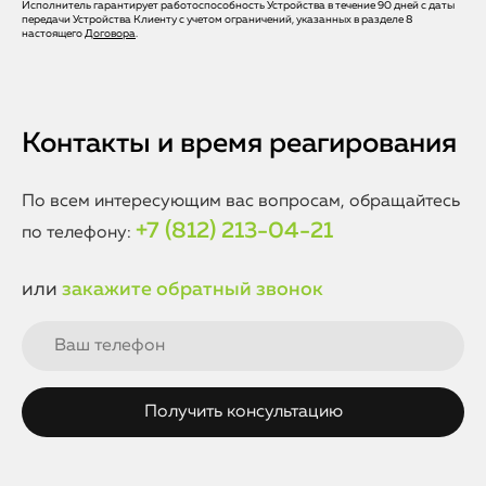
последствия могут быть необратимыми, поэтому важно
Исполнитель гарантирует работоспособность Устройства в течение 90 дней с даты
Ремонт с устранением короткого замыкания требует
передачи Устройства Клиенту с учетом ограничений, указанных в разделе 8
как можно быстрее обратиться в сервис для ремонта.
высокой квалификации и точности. Наши мастера
настоящего
Договора
.
обладают опытом и знаниями, необходимыми для работы
с материнскими платами iPhone 15 Pro Max. Мы
используем только оригинальные комплектующие и
профессиональное оборудование, что гарантирует
безопасность и надежность вашего устройства после
Контакты и время реагирования
ремонта.
По всем интересующим вас вопросам, обращайтесь
+7 (812) 213-04-21
по телефону:
или
закажите обратный звонок