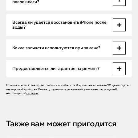
после влаги?
В среднем от 1 до 3 дней. При лёгких повреждениях —
Всегда ли удаётся восстановить iPhone после
быстрее, при серьёзных случаях — после полной
воды?
диагностики и замены компонентов.
В большинстве случаев — да, если обратиться сразу.
Какие запчасти используются при замене?
Долгое воздействие влаги и коррозии снижает
вероятность успешного ремонта.
Мы устанавливаем только оригинальные запчасти Apple,
Предоставляется ли гарантия на ремонт?
что гарантирует долгую работу смартфона.
Исполнитель гарантирует работоспособность Устройства в течение 90 дней с даты
Да, на все выполненные работы и заменённые детали
передачи Устройства Клиенту с учетом ограничений, указанных в разделе 8
действует официальная гарантия сервисного центра.
настоящего
Договора
.
Также вам может пригодится