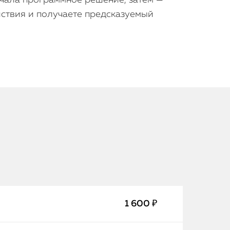
чала программное решение, затем —
ействия и получаете предсказуемый
iPhone
MacBook
Watch
1 600 ₽
iPad