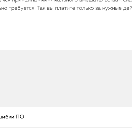
мся принципа «минимального вмешательства»: сна
ьно требуется. Так вы платите только за нужные д
ошибки ПО