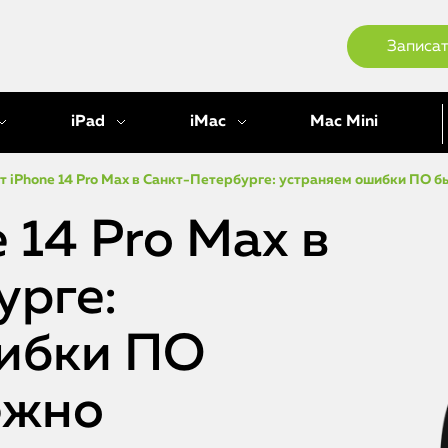
Записат
iPad
iMac
Mac Mini
т iPhone 14 Pro Max в Санкт-Петербурге: устраняем ошибки ПО б
 14 Pro Max в
урге:
ибки ПО
ёжно