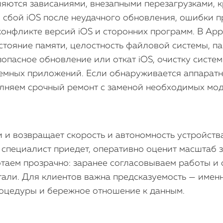
ляются зависаниями, внезапными перезагрузками,
: сбой iOS после неудачного обновления, ошибки 
онфликте версий iOS и сторонних программ. В Appl
остояние памяти, целостность файловой системы, п
опасное обновление или откат iOS, очистку систе
емных приложений. Если обнаруживается аппаратн
полняем срочный ремонт с заменой необходимых мо
 и возвращает скорость и автономность устройства
 специалист приедет, оперативно оценит масштаб 
таем прозрачно: заранее согласовываем работы и 
тали. Для клиентов важна предсказуемость — именн
роцедуры и бережное отношение к данным.