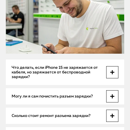
Что делать, если iPhone 15 не заряжается от
кабеля, но заряжается от беспроводной
зарядки?
Вероятнее всего, проблема в засоре или механическом
Могу ли я сам почистить разъем зарядки?
повреждении разъема USB-C. Мы устраним это быстро на
месте, без перепрошивки и ожиданий.
Мы не рекомендуем использовать иголки, зубочистки или
Сколько стоит ремонт разъема зарядки?
сжатый воздух. Это может повредить контакты. Наши
мастера используют антистатические щупы и лупы с
подсветкой.