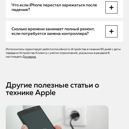
Цена зависит от типа повреждения. Очистка — от 900 ₽,
Что если iPhone перестал заряжаться после
замена разъема с пайкой — от 3500 ₽. Точная стоимость
падения?
озвучивается после диагностики.
Скорее всего, поврежден контроллер или внутренняя
Сколько времени занимает полный ремонт,
цепь питания. Мы проведем пайку под микроскопом и
если потребуется замена контроллера?
восстановим устройство без потери данных.
Исполнитель гарантирует работоспособность Устройства в течение 90 дней с даты
От 1 до 2 рабочих дней, включая диагностику, ремонт,
передачи Устройства Клиенту с учетом ограничений, указанных в разделе 8
тестирование и возврат устройства. Все работы — с
настоящего
Договора
.
гарантией и под контролем инженера.
Другие полезные статьи о
технике Apple