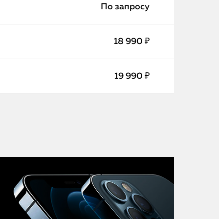
iMac
По запросу
Mac Mini
18 990 ₽
О нас
19 990 ₽
Контакты
Статьи