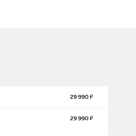
iPhone
MacBook
29 990 ₽
Watch
29 990 ₽
iPad