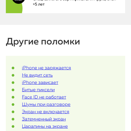
>5 лет
MacBook
Watch
iPad
Другие поломки
iMac
Mac Mini
iPhone не заряжается
Не видит сеть
О нас
iPhone зависает
Битые пиксели
Контакты
Face ID не работает
Статьи
Шумы при разговоре
Экран не включается
Затемненный экран
Царапины на экране