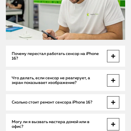
Почему перестал работать сенсор на iPhone
16?
Основные причины — механическое повреждение
Что делать, если сенсор не реагирует, а
дисплея, выход из строя тач-контроллера или сбой iOS.
экран показывает изображение?
Без диагностики определить точную проблему
невозможно.
Скорее всего, неисправен именно сенсорный слой. В
Сколько стоит ремонт сенсора iPhone 16?
большинстве случаев требуется замена дисплейного
модуля, так как сенсор встроен в экран.
Цены начинаются от 11 900 ₽ за замену дисплея и могут
Могу ли я вызвать мастера домой или в
доходить до 17 000 ₽ при сложном ремонте платы.
офис?
Итоговая стоимость определяется после диагностики.