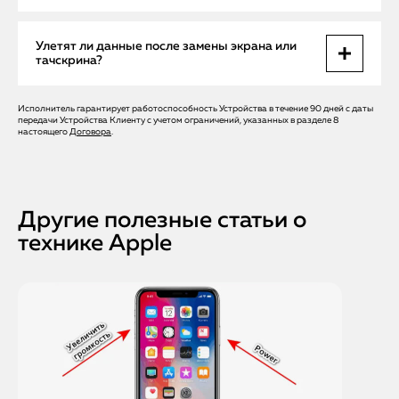
Да. Мы предоставляем бесплатный выезд мастера по
Улетят ли данные после замены экрана или
всему Санкт-Петербургу. В большинстве случаев ремонт
тачскрина?
выполняется на месте.
Исполнитель гарантирует работоспособность Устройства в течение 90 дней с даты
Нет. При замене дисплея или даже ремонте платы мы не
передачи Устройства Клиенту с учетом ограничений, указанных в разделе 8
затрагиваем вашу информацию. Все фото, файлы и
настоящего
Договора
.
приложения сохраняются.
Другие полезные статьи о
технике Apple