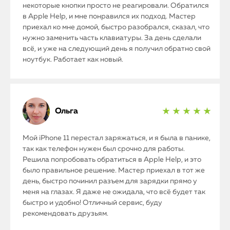
некоторые кнопки просто не реагировали. Обратился
в Apple Help, и мне понравился их подход. Мастер
приехал ко мне домой, быстро разобрался, сказал, что
нужно заменить часть клавиатуры. За день сделали
всё, и уже на следующий день я получил обратно свой
ноутбук. Работает как новый.
Ольга
★ ★ ★ ★ ★
Мой iPhone 11 перестал заряжаться, и я была в панике,
так как телефон нужен был срочно для работы.
Решила попробовать обратиться в Apple Help, и это
iPhone
было правильное решение. Мастер приехал в тот же
день, быстро починил разъем для зарядки прямо у
MacBook
меня на глазах. Я даже не ожидала, что всё будет так
быстро и удобно! Отличный сервис, буду
Watch
рекомендовать друзьям.