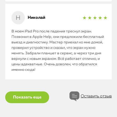
iPad
iMac
Николай
★ ★ ★ ★ ★
Mac Mini
В моем iPad Pro после падения треснул экран.
Позвонил в Apple Help, они предложили бесплатный
выезд и диагностику. Мастер приехал ко мне домой,
О нас
проверил устройство и сказал, что экран нужно
менять. Забрали планшет в сервис, а через три дня
Контакты
вернули с новым экраном. Всё работает отлично, и
цены адекватные. Очень доволен, что обратился
Статьи
именно сюда!
Оставить отзыв
Показать еще