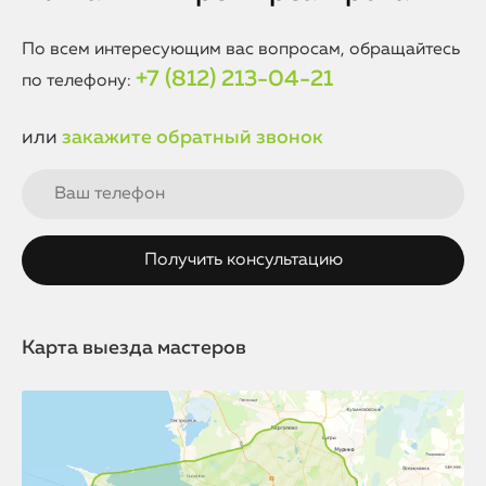
центре Apple Help в СПб мы всегда используем только
оригинальные комплектующие, что обеспечивает
безупречное качество работы вашего устройства.
По всем интересующим вас вопросам, обращайтесь
+7 (812) 213-04-21
по телефону:
или
закажите обратный звонок
Карта выезда мастеров