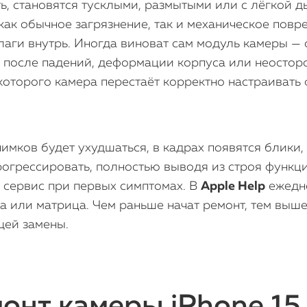
ть, становятся тусклыми, размытыми или с лёгкой д
ак обычное загрязнение, так и механическое повр
лаги внутрь. Иногда виноват сам модуль камеры — 
 после падений, деформации корпуса или неостор
 которого камера перестаёт корректно настраивать
нимков будет ухудшаться, в кадрах появятся блики,
рогрессировать, полностью выводя из строя функц
 сервис при первых симптомах. В
Apple Help
ежедне
ка или матрица. Чем раньше начат ремонт, тем выш
щей замены.
онт камеры iPhone 15