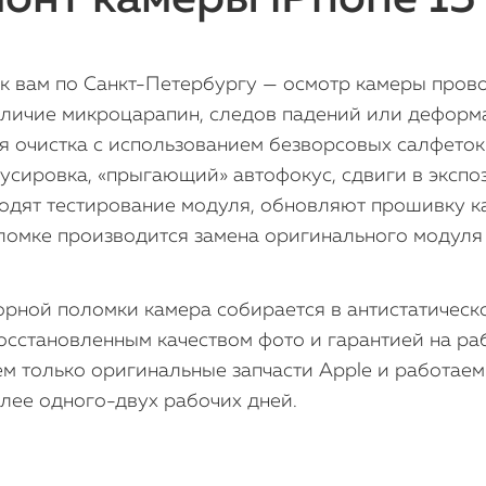
 вам по Санкт-Петербургу — осмотр камеры прово
аличие микроцарапин, следов падений или деформа
я очистка с использованием безворсовых салфеток 
усировка, «прыгающий» автофокус, сдвиги в эксп
водят тестирование модуля, обновляют прошивку к
омке производится замена оригинального модуля 
рной поломки камера собирается в антистатическо
осстановленным качеством фото и гарантией на ра
м только оригинальные запчасти Apple и работаем 
лее одного-двух рабочих дней.