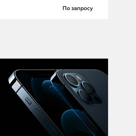
iMac
По запросу
Mac Mini
О нас
Контакты
Статьи