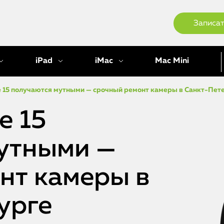
Записат
iPad
iMac
Mac Mini
e 15 получаются мутными — срочный ремонт камеры в Санкт-Пет
e 15
утными —
нт камеры в
урге