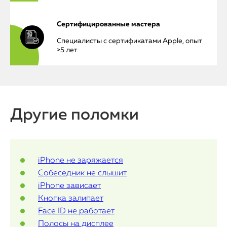
iPhone
Сертифицированные мастера
MacBook
Специалисты с сертификатами Apple, опыт
>5 лет
Watch
iPad
iMac
Другие поломки
Mac Mini
iPhone не заряжается
О нас
Собеседник не слышит
iPhone зависает
Контакты
Кнопка залипает
Статьи
Face ID не работает
Полосы на дисплее