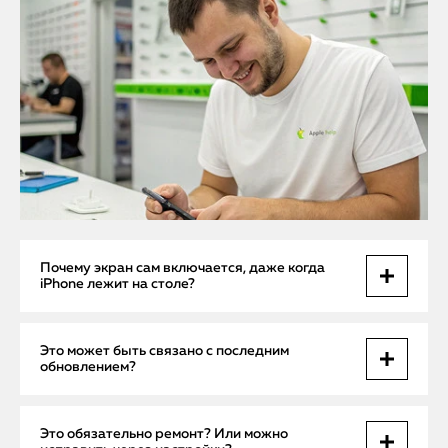
Почему экран сам включается, даже когда
iPhone лежит на столе?
Скорее всего, неисправен датчик приближения или света.
Это может быть связано с последним
Также возможно, что поврежден шлейф дисплея или есть
обновлением?
сбой в iOS. Без диагностики определить точно
невозможно.
Да, бывают случаи, когда после OTA-обновлений iPhone
Это обязательно ремонт? Или можно
начинает вести себя некорректно. Особенно, если