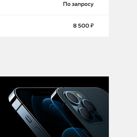
iMac
По запросу
Mac Mini
8 500 ₽
О нас
Контакты
Статьи