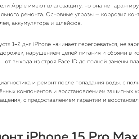
ли Apple имеют влагозащиту, но она не гарантир
ьного ремонта. Основные угрозы — коррозия контак
лея, аккумулятора и шлейфов.
стя 1–2 дня iPhone начинает перегреваться, не зар
 дорожек, нарушением цепей питания и сбоями в 
 от выхода из строя Face ID до полной замены пла
агностика и ремонт после попадания воды, с пол
ённых компонентов и восстановлением защитных к
ращения, с предоставлением гарантии и восстанов
онт iPhone 15 Pro Max