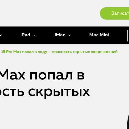
Записат
iPad
iMac
Mac Mini
 15 Pro Max попал в воду — опасность скрытых повреждений
 Max попал в
ость скрытых