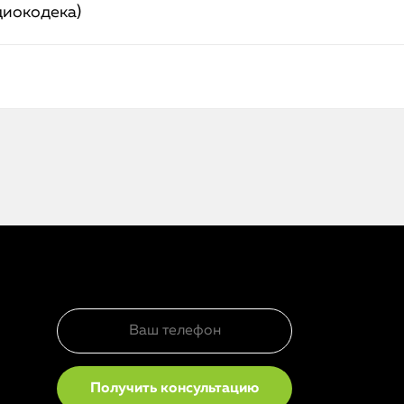
диокодека)