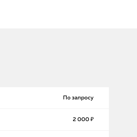
iPhone
MacBook
По запросу
Watch
2 000 ₽
iPad