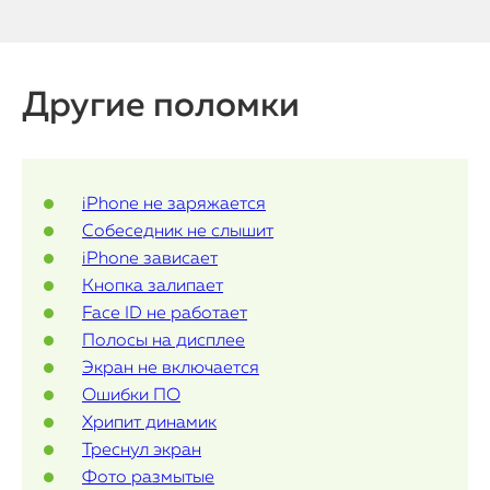
Watch
iPad
Другие поломки
iMac
Mac Mini
iPhone не заряжается
Собеседник не слышит
iPhone зависает
О нас
Кнопка залипает
Контакты
Face ID не работает
Полосы на дисплее
Статьи
Экран не включается
Ошибки ПО
Хрипит динамик
Треснул экран
Фото размытые