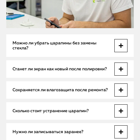
Можно ли убрать царапины без замены
стекла?
Да, если повреждения не затронули дисплейную матрицу.
Станет ли экран как новый после полировки?
Мы выполняем полировку, которая восстанавливает
внешний вид без разборки и риска для сенсора.
При неглубоких царапинах — да, визуально экран будет
Сохраняется ли влагозащита после ремонта?
выглядеть как новый. Глубокие повреждения требуют
замены стекла для полного восстановления.
Да, при замене стекла или дисплея мы герметизируем
Сколько стоит устранение царапин?
корпус по заводским стандартам Apple. Устройство
сохраняет защиту от влаги.
Полировка начинается от 1 500 ₽. Замена стекла — от 9
Нужно ли записываться заранее?
900 ₽ в зависимости от степени повреждений. Выезд