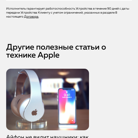
мастера — бесплатно.
Исполнитель гарантирует работоспособность Устройства в течение 90 дней с даты
Да, особенно в вечернее время и выходные. Вы можете
передачи Устройства Клиенту с учетом ограничений, указанных в разделе 8
оставить заявку онлайн или по телефону, и мы подберем
настоящего
Договора
.
удобное время.
Другие полезные статьи о
технике Apple
Айфон не видит наушники: как