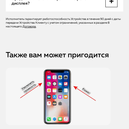
занимает до часа. При замене экрана — около 1 дня. Мы
дисплея?
выполняем срочный ремонт без очередей.
Исполнитель гарантирует работоспособность Устройства в течение 90 дней с даты
Да, на все работы и установленные детали действует
передачи Устройства Клиенту с учетом ограничений, указанных в разделе 8
гарантия до 6 месяцев. Мы уверены в качестве, так как
настоящего
Договора
.
используем оригинальные комплектующие Apple.
Также вам может пригодится