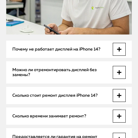
Почему не работает дисплей на iPhone 14?
Причиной может быть повреждение дисплея после
Можно ли отремонтировать дисплей без
падения, сбой шлейфа, поломка платы или программная
замены?
ошибка. Без диагностики определить точно невозможно.
Да, если неисправность связана со шлейфом или
Сколько стоит ремонт дисплея iPhone 14?
контактом платы. В таких случаях выполняется
восстановление соединений без замены экрана.
Стоимость зависит от характера поломки. Замена дисплея
Сколько времени занимает ремонт?
— от 7 500 ₽, восстановление шлейфа — от 3 000 ₽.
Диагностика и выезд мастера — бесплатно.
Если требуется только восстановление контактов, работа
Предоставляется ли гарантия на ремонт