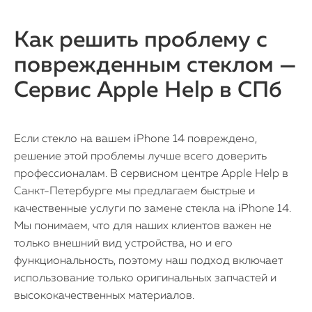
Как решить проблему с
iPhone
поврежденным стеклом —
MacBook
Сервис Apple Help в СПб
Watch
Если стекло на вашем iPhone 14 повреждено,
iPad
решение этой проблемы лучше всего доверить
профессионалам. В сервисном центре Apple Help в
iMac
Санкт-Петербурге мы предлагаем быстрые и
качественные услуги по замене стекла на iPhone 14.
Mac Mini
Мы понимаем, что для наших клиентов важен не
только внешний вид устройства, но и его
функциональность, поэтому наш подход включает
О нас
использование только оригинальных запчастей и
Контакты
высококачественных материалов.