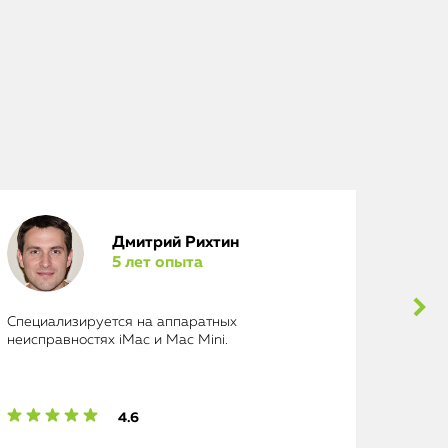
Дмитрий Рихтин
5 лет опыта
Специализируется на аппаратных
Выполн
неисправностях iMac и Mac Mini.
исключ
4.6