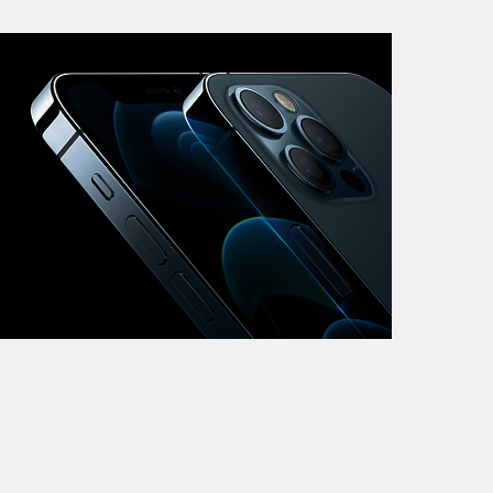
iMac
Mac Mini
О нас
Контакты
Статьи