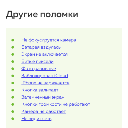
О нас
Другие поломки
Контакты
Статьи
Не фокусируется камера
Батарея вздулась
Экран не включается
Битые пиксели
Фото размытые
Заблокирован iCloud
iPhone не заряжается
Кнопка залипает
Затемненный экран
Кнопки громкости не работают
Камера не работает
Не видит сеть