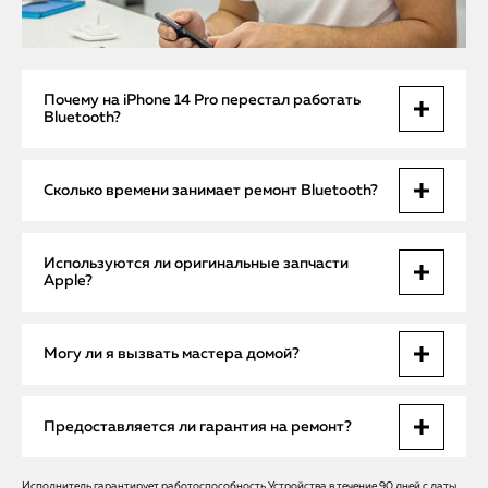
Почему на iPhone 14 Pro перестал работать
Bluetooth?
Чаще всего причина в неисправной антенне или сбое
Сколько времени занимает ремонт Bluetooth?
контроллера Bluetooth. Иногда проблема связана с
повреждениями после падений или попадания влаги, а
также с ошибками обновлений iOS.
Простая настройка или чистка выполняется за 30–40
Используются ли оригинальные запчасти
минут. При замене антенны или контроллера ремонт
Apple?
занимает до 1 часа. Если требуется сервисный центр, срок
согласовывается индивидуально.
Да, мы применяем только оригинальные детали. Это
Могу ли я вызвать мастера домой?
обеспечивает стабильную работу Bluetooth и исключает
повторные поломки.
Да, бесплатный выезд мастера возможен в любой район
Предоставляется ли гарантия на ремонт?
Санкт-Петербурга. Это удобно, если у вас нет времени
посещать сервис самостоятельно.
Исполнитель гарантирует работоспособность Устройства в течение 90 дней с даты