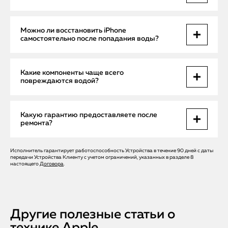
платы.
Цена зависит от степени повреждений. Бесплатный выезд
Можно ли восстановить iPhone
мастера и диагностика позволяют заранее оценить
самостоятельно после попадания воды?
характер поломки.
Самостоятельные попытки включения или сушки феном
Какие компоненты чаще всего
опасны и могут привести к КЗ платы и потере данных.
повреждаются водой?
Рекомендуется профессиональная очистка и проверка.
Аккумулятор, плата, камеры и сенсорные модули.
Какую гарантию предоставляете после
Коррозия постепенно разрушает контакты, что делает
ремонта?
своевременный ремонт критически важным.
Исполнитель гарантирует работоспособность Устройства в течение 90 дней с даты
Apple Help даёт официальную гарантию на все
передачи Устройства Клиенту с учетом ограничений, указанных в разделе 8
выполненные работы и замененные компоненты,
настоящего
Договора
.
обеспечивая полную надежность устройства.
Другие полезные статьи о