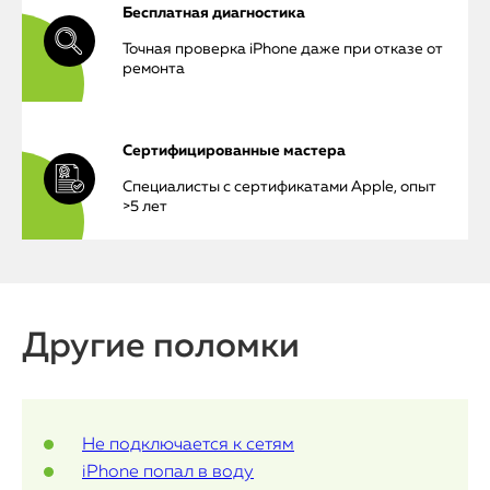
Бесплатная диагностика
Точная проверка iPhone даже при отказе от
ремонта
iPhone
MacBook
Сертифицированные мастера
Специалисты с сертификатами Apple, опыт
Watch
>5 лет
iPad
iMac
Другие поломки
Mac Mini
О нас
Не подключается к сетям
Контакты
iPhone попал в воду