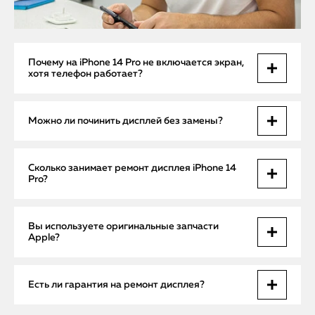
Почему на iPhone 14 Pro не включается экран,
хотя телефон работает?
Такое часто связано с повреждением дисплея или
Можно ли починить дисплей без замены?
шлейфа. Иногда причина кроется в неисправности платы,
которая отвечает за подачу питания.
Если проблема вызвана шлейфом или пайкой, иногда
Сколько занимает ремонт дисплея iPhone 14
достаточно восстановления соединений. Но при
Pro?
повреждении матрицы требуется замена всего
дисплейного модуля.
Срочная замена дисплея возможна в течение 1–2 часов.
Вы используете оригинальные запчасти
При ремонте платы срок увеличивается до 1 рабочего дня.
Apple?
Да, мы применяем исключительно оригинальные
Есть ли гарантия на ремонт дисплея?
комплектующие Apple. Это гарантирует высокое качество
изображения и долговечность ремонта.