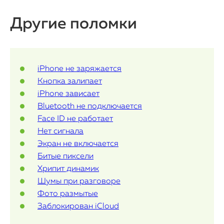
Watch
Другие поломки
iPad
iMac
iPhone не заряжается
Mac Mini
Кнопка залипает
iPhone зависает
Bluetooth не подключается
О нас
Face ID не работает
Нет сигнала
Контакты
Экран не включается
Статьи
Битые пиксели
Хрипит динамик
Шумы при разговоре
Фото размытые
Заблокирован iCloud