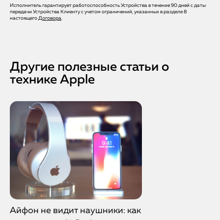
Исполнитель гарантирует работоспособность Устройства в течение 90 дней с даты
Да, мы предоставляем официальную гарантию на
передачи Устройства Клиенту с учетом ограничений, указанных в разделе 8
установленные детали и выполненные работы. В случае
настоящего
Договора
.
повторной неисправности ремонт проводится бесплатно.
Другие полезные статьи о
технике Apple
Айфон не видит наушники: как