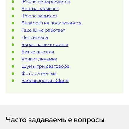
iPhone не заряжается
iPad
Кнопка залипает
iPhone зависает
iMac
Bluetooth не подключается
Face ID не работает
Mac Mini
Нет сигнала
Экран не включается
Битые пиксели
О нас
Хрипит динамик
Контакты
Шумы при разговоре
Фото размытые
Статьи
Заблокирован iCloud
Часто задаваемые вопросы