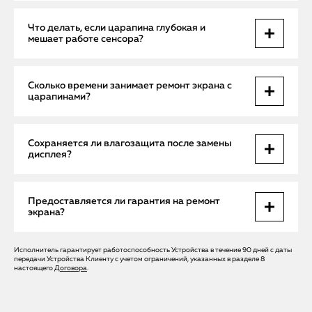
Да, если повреждения поверхностные. В этом случае
Что делать, если царапина глубокая и
применяется профессиональная полировка, которая
мешает работе сенсора?
восстанавливает прозрачность стекла.
При серьёзных повреждениях выполняется замена экрана
Сколько времени занимает ремонт экрана с
на оригинальный дисплей Apple, что полностью
царапинами?
восстанавливает функционал устройства.
Полировка выполняется на месте за 30–60 минут. Замена
Сохраняется ли влагозащита после замены
дисплея в сервисном центре занимает несколько часов,
дисплея?
но при срочном ремонте телефон возвращается в тот же
день.
Да, при установке оригинального дисплея с правильной
Предоставляется ли гарантия на ремонт
герметизацией влагозащита iPhone остаётся на уровне
экрана?
заводских стандартов.
Исполнитель гарантирует работоспособность Устройства в течение 90 дней с даты
Да, на все виды работ, включая полировку и замену
передачи Устройства Клиенту с учетом ограничений, указанных в разделе 8
дисплея, предоставляется гарантия, подтверждающая
настоящего
Договора
.
качество и долговечность результата.