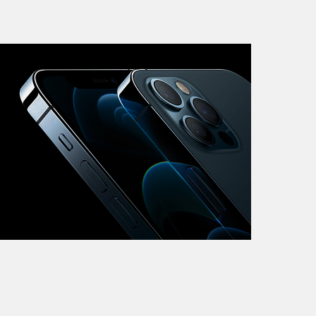
iMac
Mac Mini
О нас
Контакты
Статьи