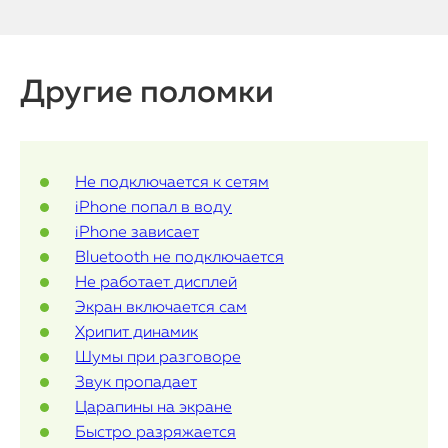
Watch
iPad
Другие поломки
iMac
Mac Mini
Не подключается к сетям
iPhone попал в воду
iPhone зависает
О нас
Bluetooth не подключается
Контакты
Не работает дисплей
Экран включается сам
Статьи
Хрипит динамик
Шумы при разговоре
Звук пропадает
Царапины на экране
Быстро разряжается