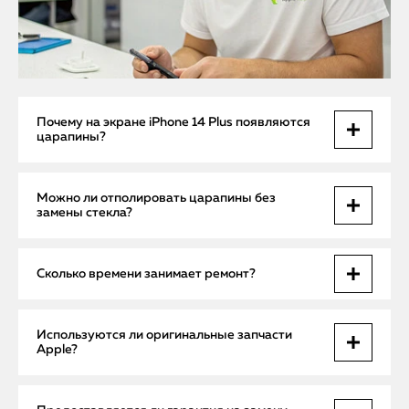
Почему на экране iPhone 14 Plus появляются
царапины?
Царапины возникают из-за падений, контакта с острыми
Можно ли отполировать царапины без
предметами или трения в кармане с ключами. Даже
замены стекла?
поверхностные повреждения со временем могут
повредить сенсор.
Лёгкие поверхностные царапины иногда корректируются
Сколько времени занимает ремонт?
полировкой, но глубокие повреждения требуют замены
стекла, чтобы не нарушить работу сенсора.
Срочный ремонт с бесплатным выездом мастера занимает
Используются ли оригинальные запчасти
1–2 часа на месте, либо максимум один рабочий день при
Apple?
необходимости сервисного центра.
Да, все стекла и сенсорные модули оригинальные, что