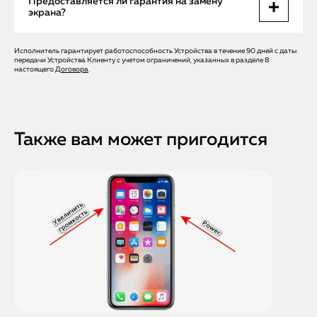
Предоставляется ли гарантия на замену
обеспечивает полное восстановление цвета,
экрана?
чувствительности и работы дисплея.
Исполнитель гарантирует работоспособность Устройства в течение 90 дней с даты
Все работы сопровождаются официальной гарантией
передачи Устройства Клиенту с учетом ограничений, указанных в разделе 8
Apple Help, включая замену стекла и проверку сенсора,
настоящего
Договора
.
чтобы исключить повторные повреждения.
Также вам может пригодится