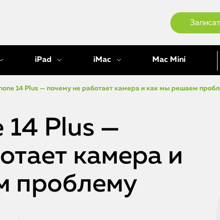
Записат
iPad
iMac
Mac Mini
hone 14 Plus — почему не работает камера и как мы решаем проб
 14 Plus —
отает камера и
м проблему