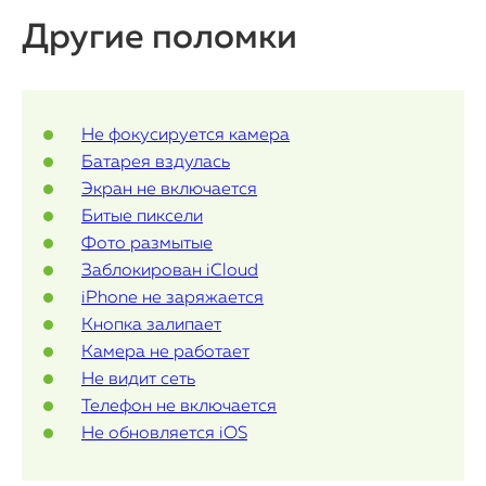
Watch
Другие поломки
iPad
iMac
Не фокусируется камера
Mac Mini
Батарея вздулась
Экран не включается
Битые пиксели
О нас
Фото размытые
Заблокирован iCloud
Контакты
iPhone не заряжается
Кнопка залипает
Статьи
Камера не работает
Не видит сеть
Телефон не включается
Не обновляется iOS