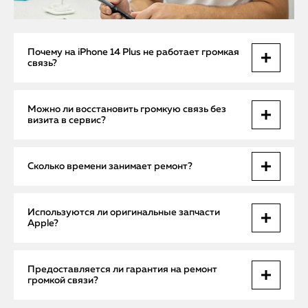
Почему на iPhone 14 Plus не работает громкая
связь?
Причины — поломка динамика, сбой аудиокодека или
Можно ли восстановить громкую связь без
засор порта. Проблема может быть аппаратной или
визита в сервис?
программной.
Программные сбои решаются обновлением iOS или
Сколько времени занимает ремонт?
перезагрузкой. Аппаратные проблемы требуют
диагностики и замены компонентов.
Срочный ремонт с бесплатным выездом мастера занимает
Используются ли оригинальные запчасти
от 1 до 3 часов на месте либо до одного рабочего дня при
Apple?
необходимости сервисного центра.
Да, все динамики и аудиокодеки оригинальные, что
Предоставляется ли гарантия на ремонт
гарантирует качество звука, долговечность и
громкой связи?
стабильность работы iPhone.