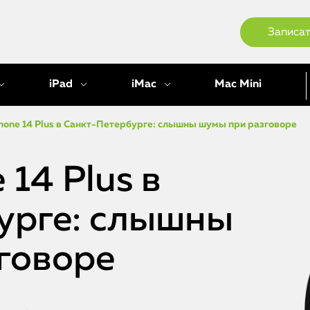
Записат
iPad
iMac
Mac Mini
hone 14 Plus в Санкт-Петербурге: слышны шумы при разговоре
 14 Plus в
урге: слышны
говоре