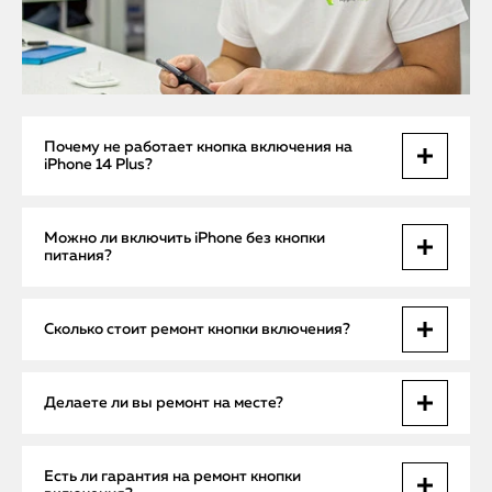
Почему не работает кнопка включения на
iPhone 14 Plus?
Основные причины — поломка кнопки, сбой или обрыв
Можно ли включить iPhone без кнопки
шлейфа, засор под корпусом, попадание влаги либо
питания?
механическое повреждение при падении.
Временное решение — подключить устройство к зарядке
Сколько стоит ремонт кнопки включения?
или использовать функцию AssistiveTouch. Однако для
восстановления полноценной работы требуется ремонт
кнопки.
Цена зависит от причины поломки. Простая чистка или
Делаете ли вы ремонт на месте?
фиксация контакта стоит меньше, чем замена шлейфа или
кнопочного модуля. Точная стоимость определяется
после диагностики.
Да, мастер может устранить несложную неисправность
Есть ли гарантия на ремонт кнопки
прямо на месте. Если кнопка требует замены или