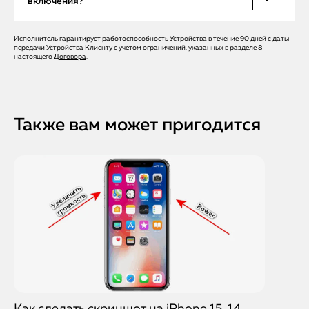
включения?
вмешательства в плату, устройство доставляется в сервис,
а после ремонта возвращается бесплатно.
Исполнитель гарантирует работоспособность Устройства в течение 90 дней с даты
Да, на все работы и детали предоставляется гарантия до
передачи Устройства Клиенту с учетом ограничений, указанных в разделе 8
12 месяцев. Мы используем только оригинальные
настоящего
Договора
.
запчасти Apple, что гарантирует долгий срок службы.
Также вам может пригодится