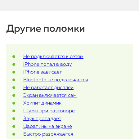
О нас
Контакты
Другие поломки
Статьи
Не подключается к сетям
iPhone попал в воду
iPhone зависает
Bluetooth не подключается
Не работает дисплей
Экран включается сам
Хрипит динамик
Шумы при разговоре
Звук пропадает
Царапины на экране
Быстро разряжается