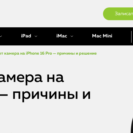
Записат
iPad
iMac
Mac Mini
т камера на iPhone 16 Pro — причины и решение
амера на
 — причины и