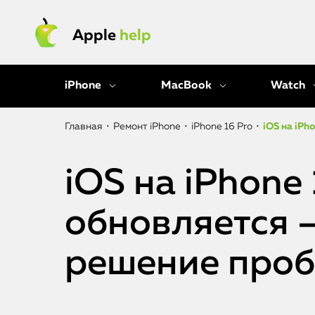
Apple
help
iPhone
MacBook
Watch
Главная
•
Ремонт iPhone
•
iPhone 16 Pro
•
iOS на iPh
iOS на iPhone 
обновляется 
решение про