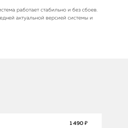
тема работает стабильно и без сбоев.
едней актуальной версией системы и
iPhone
MacBook
Watch
iPad
1 490 ₽