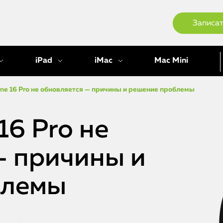
Записат
iPad
iMac
Mac Mini
one 16 Pro не обновляется — причины и решение проблемы
16 Pro не
— причины и
блемы