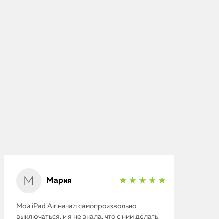
Мария
★ ★ ★ ★ ★
Мой iPad Air начал самопроизвольно
выключаться, и я не знала, что с ним делать.