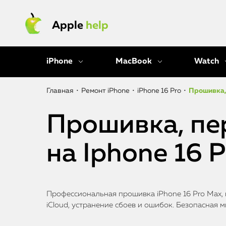
Apple
help
iPhone
MacBook
Watch
Главная
•
Ремонт iPhone
•
iPhone 16 Pro
•
Прошивка, 
Прошивка, пе
на Iphone 16 P
Профессиональная прошивка iPhone 16 Pro Max, 
iCloud, устранение сбоев и ошибок. Безопасная 