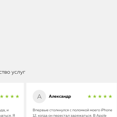
ство услуг
Александр
★ ★ ★ ★
★ ★ ★ ★ ★
да, и
Впервые столкнулся с поломкой моего iPhone
аться. Я
12, когда он перестал заряжаться. В Apple