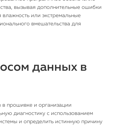
ойства, вызывая дополнительные ошибки
ая влажность или экстремальные
сионального вмешательства для
осом данных в
iPhone
MacBook
в в прошивке и организации
Watch
льную диагностику с использованием
iPad
истемы и определить истинную причину