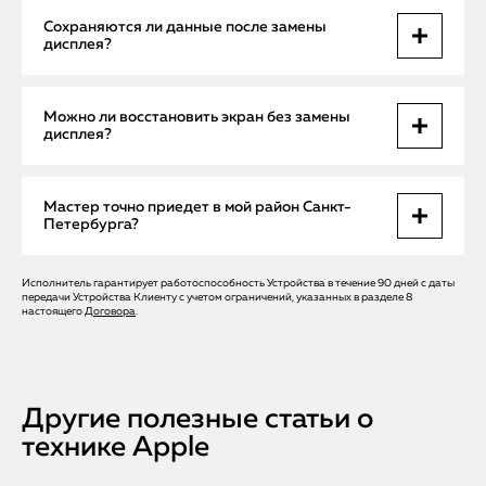
Средняя стоимость — от 17 000 ₽ с оригинальным
Сохраняются ли данные после замены
дисплеем Apple. Цена включает выезд мастера, установку,
дисплея?
проверку True Tone и гарантию.
Да. Замена экрана не влияет на память устройства. Мы не
Можно ли восстановить экран без замены
трогаем логическую часть, и все фото, приложения и
дисплея?
настройки сохраняются.
Иногда проблема действительно кроется в шлейфе или
Мастер точно приедет в мой район Санкт-
прошивке. В таких случаях ремонт обойдется дешевле, и
Петербурга?
мы предложим оптимальный вариант.
Исполнитель гарантирует работоспособность Устройства в течение 90 дней с даты
Да. Мы обслуживаем весь СПб — от центра до окраин.
передачи Устройства Клиенту с учетом ограничений, указанных в разделе 8
Выезд мастера бесплатный и возможен в день обращения.
настоящего
Договора
.
Другие полезные статьи о
технике Apple