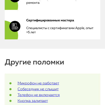
ремонта
iPhone
Сертифицированные мастера
MacBook
Специалисты с сертификатами Apple, опыт
>5 лет
Watch
iPad
Другие поломки
iMac
Mac Mini
Микрофон не работает
О нас
Собеседник не слышит
Телефон не включается
Контакты
Кнопка залипает